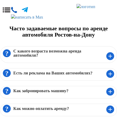
Часто задаваемые вопросы по аренде
автомобиля Ростов-на-Дону
С какого возраста возможна аренда
?
автомобиля?
Аренда автомобиля возможна с 25 лет и 5
лет водительского стажа.
?
Есть ли реклама на Ваших автомобилях?
Нет. Наши машины не брендированы. Вы
можете заказывать их для бизнеса, отдыха,
?
Как забронировать машину?
встреч и торжественных мероприятий.
Для того что бы забронировать машину в
автопрокате 100RENT Вы можете просто
?
Как можно оплатить аренду?
позвонить нам по единому телефону +7 993-
08-80-100. Так же можно забронировать
Оплатить аренду можно как наличными, так